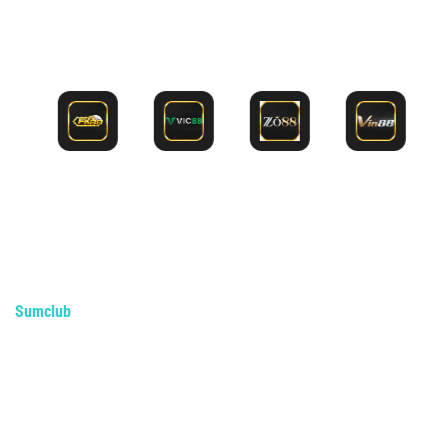
Cài đặt để vượt chặn và truy cập sum.club chính hãng
SUMCLUB Labe | Trang Chủ Cổng
Game Online Không Chặn Tặng
88K
Sumclub
là nền tảng cá cược trực tuyến được cấp phép hoạt
động hợp pháp, vận hành minh bạch theo tiêu chuẩn quốc tế.
Với hơn 10 năm kinh nghiệm trong ngành, Sumclub không ngừng
nâng cấp hệ thống công nghệ, đặc biệt là bảo mật đa lớp hiện
đại, nhằm đảm bảo an toàn tuyệt đối cho mọi giao dịch và thông
tin người dùng.