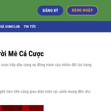
ĐĂNG NHẬP
ĐĂNG KÝ
 GÀ SUMCLUB
TIN TỨC
ười Mê Cá Cược
 cược hấp dẫn cùng sự đồng hành của nhiều đối tác hàng
ghệ tiên tiến cùng giao diện hiện tại, sảnh mang đến cho