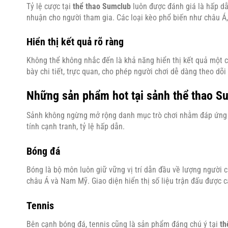
Tỷ lệ cược tại
thể thao Sumclub
luôn được đánh giá là hấp dẫ
nhuận cho người tham gia. Các loại kèo phổ biến như châu Á, 
Hiển thị kết quả rõ ràng
Không thể không nhắc đến là khả năng hiển thị kết quả một cá
bày chi tiết, trực quan, cho phép người chơi dễ dàng theo dõ
Những sản phẩm hot tại sảnh thể thao 
Sảnh không ngừng mở rộng danh mục trò chơi nhằm đáp ứng tố
tính cạnh tranh, tỷ lệ hấp dẫn.
Bóng đá
Bóng là bộ môn luôn giữ vững vị trí dẫn đầu về lượng người c
châu Á và Nam Mỹ. Giao diện hiển thị số liệu trận đấu được c
Tennis
Bên cạnh bóng đá, tennis cũng là sản phẩm đáng chú ý tại
th