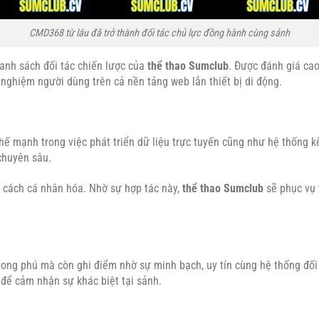
CMD368 từ lâu đã trở thành đối tác chủ lực đồng hành cùng sảnh
anh sách đối tác chiến lược của
thể thao Sumclub
. Được đánh giá cao
ải nghiệm người dùng trên cả nền tảng web lẫn thiết bị di động.
thế mạnh trong việc phát triển dữ liệu trực tuyến cũng như hệ thống 
 chuyên sâu.
ng cách cá nhân hóa. Nhờ sự hợp tác này,
thể thao Sumclub
sẽ phục vụ 
ong phú mà còn ghi điểm nhờ sự minh bạch, uy tín cùng hệ thống đối 
 để cảm nhận sự khác biệt tại sảnh.