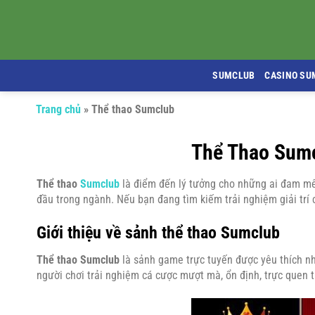
Bỏ
qua
nội
dung
SUMCLUB
CASINO SU
Trang chủ
»
Thể thao Sumclub
Thể Thao Sumc
Thể thao
Sumclub
là điểm đến lý tưởng cho những ai đam mê
đầu trong ngành. Nếu bạn đang tìm kiếm trải nghiệm giải trí 
Giới thiệu về sảnh thể thao Sumclub
Thể thao Sumclub
là sảnh game trực tuyến được yêu thích nhấ
người chơi trải nghiệm cá cược mượt mà, ổn định, trực quen tr