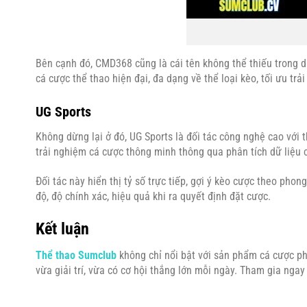
Bên cạnh đó, CMD368 cũng là cái tên không thể thiếu trong d
cá cược thể thao hiện đại, đa dạng về thể loại kèo, tối ưu tr
UG Sports
Không dừng lại ở đó, UG Sports là đối tác công nghệ cao với 
trải nghiệm cá cược thông minh thông qua phân tích dữ liệu
Đối tác này hiển thị tỷ số trực tiếp, gợi ý kèo cược theo pho
độ, độ chính xác, hiệu quả khi ra quyết định đặt cược.
Kết luận
Thể thao Sumclub
không chỉ nổi bật với sản phẩm cá cược ph
vừa giải trí, vừa có cơ hội thắng lớn mỗi ngày. Tham gia ngay