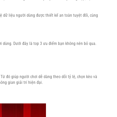
 dữ liệu người dùng được thiết kế an toàn tuyệt đối, cùng
i dùng. Dưới đây là top 3 ưu điểm bạn không nên bỏ qua.
 Từ đó giúp người chơi dễ dàng theo dõi tỷ lệ, chọn kèo và
ng gian giải trí hiện đại.