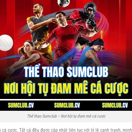
Thể thao Sumclub – Nơi hội tụ đam mê cá cược
h cá cược. Tất cả đều được cập nhật liên tục với tỷ lệ cạnh tranh, mi