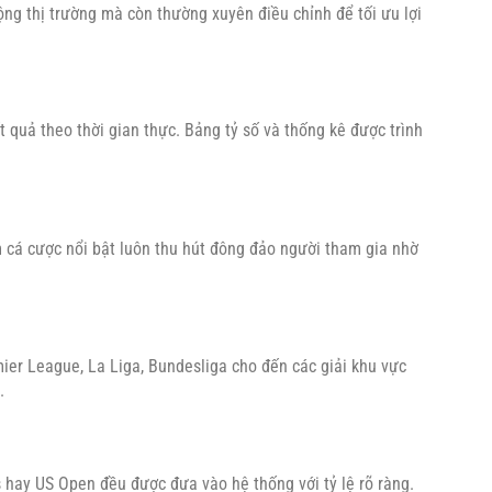
ộng thị trường mà còn thường xuyên điều chỉnh để tối ưu lợi
 quả theo thời gian thực. Bảng tỷ số và thống kê được trình
 cá cược nổi bật luôn thu hút đông đảo người tham gia nhờ
ier League, La Liga, Bundesliga cho đến các giải khu vực
h.
 hay US Open đều được đưa vào hệ thống với tỷ lệ rõ ràng.