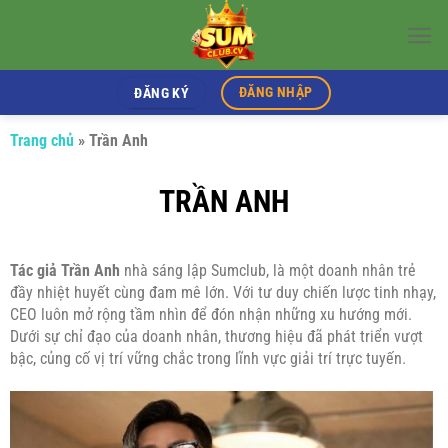
Bỏ
qua
nội
dung
ĐĂNG NHẬP
ĐĂNG KÝ
Trang chủ
»
Trần Anh
TRẦN ANH
Tác giả Trần Anh
nhà sáng lập Sumclub, là một doanh nhân trẻ
đầy nhiệt huyết cùng đam mê lớn. Với tư duy chiến lược tinh nhạy,
CEO luôn mở rộng tầm nhìn để đón nhận những xu hướng mới.
Dưới sự chỉ đạo của doanh nhân, thương hiệu đã phát triển vượt
bậc, củng cố vị trí vững chắc trong lĩnh vực giải trí trực tuyến.