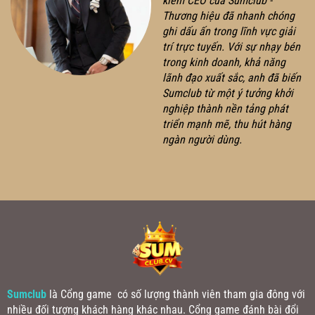
kiêm CEO của Sumclub -
Thương hiệu đã nhanh chóng
ghi dấu ấn trong lĩnh vực giải
trí trực tuyến. Với sự nhạy bén
trong kinh doanh, khả năng
lãnh đạo xuất sắc, anh đã biến
Sumclub từ một ý tưởng khởi
nghiệp thành nền tảng phát
triển mạnh mẽ, thu hút hàng
ngàn người dùng.
Sumclub
là Cổng game có số lượng thành viên tham gia đông với
nhiều đối tượng khách hàng khác nhau. Cổng game đánh bài đổi