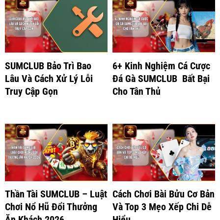
SUMCLUB Bảo Trì Bao
6+ Kinh Nghiệm Cá Cược
Lâu Và Cách Xử Lý Lỗi
Đá Gà SUMCLUB Bất Bại
Truy Cập Gọn
Cho Tân Thủ
Thần Tài SUMCLUB – Luật
Cách Chơi Bài Bửu Cơ Bản
Chơi Nổ Hũ Đổi Thưởng
Và Top 3 Mẹo Xếp Chi Dễ
Ăn Khách 2026
Hiểu